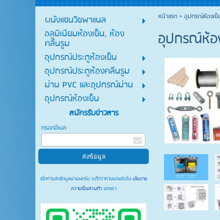
หน้าแรก
>
อุปกรณ์ห้องเย็
ผนังแซนวิชพาแนล
อลูมิเนียมห้องเย็น, ห้อง
อุปกรณ์ห้อ
คลีนรูม
อุปกรณ์ประตูห้องเย็น
อุปกรณ์ประตูห้องคลีนรูม
ม่าน PVC และอุปกรณ์ม่าน
อุปกรณ์ห้องเย็น
สมัครรับข่าวสาร
กรอกอีเมล
เมื่อท่านส่งข้อมูลผ่านฟอร์ม จะถือว่าท่านยอมรับใน
นโยบาย
ความเป็นส่วนตัว
ของเรา