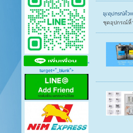
ชุดอุปกรณ์หิ้ว
ชุดอุปกรณ์ห
"
target="_blank">