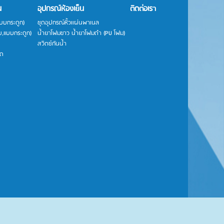
น
อุปกรณ์ห้องเย็น
ติดต่อเรา
แบบกระดูก)
ชุดอุปกรณ์หิ้วเเผ่นพาเนล
ยบ,แบบกระดูก)
น้ำยาโฟมขาว น้ำยาโฟมดำ (PU โฟม)
สวิตซ์กันน้ำ
าด