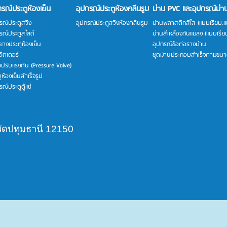
กรณ์ประตูห้องเย็น
อุปกรณ์ประตูห้องคลีนรูม
ม่าน PVC และอุปกรณ์ม่า
รณ์ประตูสวิง
อุปกรณ์ประตูสวิงห้องคลีนรูม
ม่านพลาสติกสีใส (แบบเรียบ,
รณ์ประตูสไลด์
ม่านสีเหลืองกันแมลง (แบบเรี
างประตูห้องเย็น
อุปกรณ์ข้อต่อรางม่าน
ีตเตอร์
ชุดม่านประกอบสำเร็จตามขน
วปรับแรงดัน (Pressure Valve)
ูห้องเย็นสำเร็จรูป
รณ์ประตูตู้แช่
ัดปทุมธานี 12150