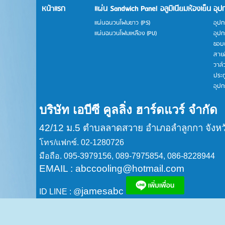
หน้าแรก
แผ่น Sandwich Panel
อลูมิเนียมห้องเย็น
อุป
แผ่นฉนวนโฟมขาว (PS)
อุปก
แผ่นฉนวนโฟมเหลือง (PU)
อุปก
ขอบย
สายอ
วาล์
ประต
อุปก
บริษัท เอบีซี คูลลิ่ง ฮาร์ดแวร์ จำกัด
42/12 ม.5 ตำบลลาดสวาย อำเภอลำลูกกา จังหว
โทร/แฟกซ์. 02-1280726
มือถือ. 095-3979156, 089-7975854, 086-8228944
EMAIL : abccooling@hotmail.com
jamesabc
ID LINE : @
ID LINE : 0897975854
ID LINE : 0868228944