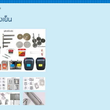
น
งเย็น