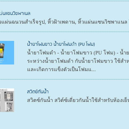
เเผ่นแซนวิชพาเนล
ิ้วแผ่นฉนวนสำเร็จรูป, หิ้วฝ้าเพดาน, หิ้วแผ่นแซนวิชพาแน
น้ำยาโฟมขาว น้ำยาโฟมดำ (PU โฟม)
น้ำยาโฟมดำ - น้ำยาโฟมขาว (PU โฟม) - น้ำย
ระหว่างน้ำยาโฟมดำ กับน้ำยาโฟมขาว ใช้สำหรับ
และเกิดการแข็งตัวเป็นโฟมแ...
สวิตซ์กันน้ำ
สวิตซ์กันน้ำ สวิต์ซ์เดี่ยวกันน้ำใช้สำหรับห้อง