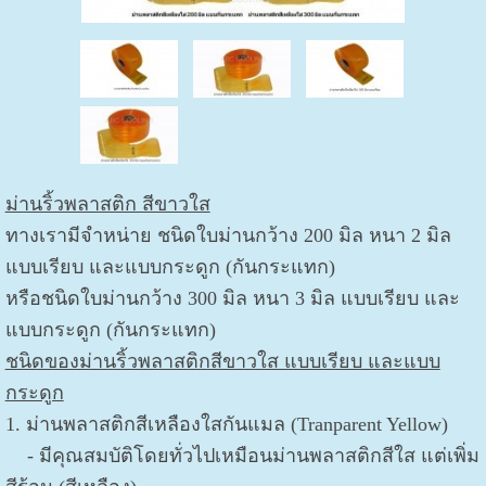
ม่านริ้วพลาสติก สีขาวใส
ทางเรามีจำหน่าย ชนิดใบม่านกว้าง 200 มิล หนา 2 มิล
แบบเรียบ และแบบกระดูก (กันกระแทก)
หรือชนิดใบม่านกว้าง 300 มิล หนา 3 มิล แบบเรียบ และ
แบบกระดูก (กันกระแทก)
ชนิดของม่านริ้วพลาสติกสีขาวใส แบบเรียบ และแบบ
กระดูก
1. ม่านพลาสติกสีเหลืองใสกันแมล (Tranparent Yellow)
- มีคุณสมบัติโดยทั่วไปเหมือนม่านพลาสติกสีใส แต่เพิ่ม